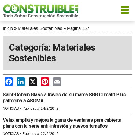
Inicio
»
Materiales Sostenibles
»
Página 157
Categoría: Materiales
Sostenibles
Facebook
LinkedIn
X
Pinterest
Email
Saint-Gobain Glass a través de su marca SGG Climalit Plus
patrocina a ASOMA.
·
NOTICIAS
Publicado:
24/2/2012
Velux amplía y mejora la gama de ventanas para cubierta
plana con la serie anti-intrusión y nuevos tamaños.
·
NOTICIAS
Publicado:
22/2/2012