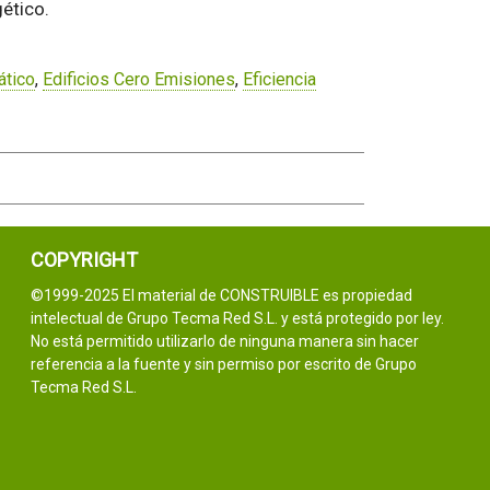
gético.
ático
,
Edificios Cero Emisiones
,
Eficiencia
COPYRIGHT
©1999-2025 El material de CONSTRUIBLE es propiedad
intelectual de Grupo Tecma Red S.L. y está protegido por ley.
No está permitido utilizarlo de ninguna manera sin hacer
referencia a la fuente y sin permiso por escrito de Grupo
Tecma Red S.L.