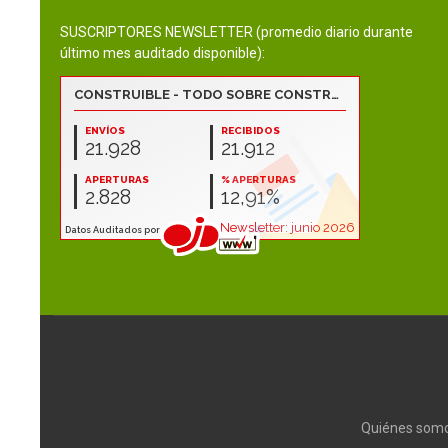
SUSCRIPTORES NEWSLETTER (promedio diario durante
último mes auditado disponible):
Quiénes som