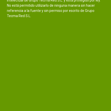
intelectual de Grupo Tecma Red S.L. y está protegido por ley.
No está permitido utilizarlo de ninguna manera sin hacer
referencia a la fuente y sin permiso por escrito de Grupo
Tecma Red S.L.