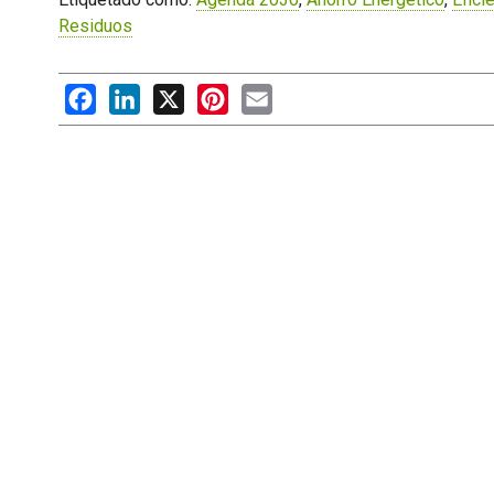
Residuos
Facebook
LinkedIn
X
Pinterest
Email