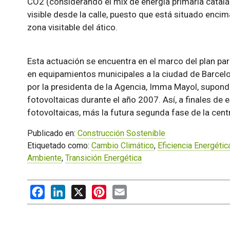
CO2 (considerando el mix de energía primaria catalá
visible desde la calle, puesto que está situado enc
zona visitable del ático.
Esta actuación se encuentra en el marco del plan para
en equipamientos municipales a la ciudad de Barcelon
por la presidenta de la Agencia, Imma Mayol, supondr
fotovoltaicas durante el año 2007. Así, a finales de 
fotovoltaicas, más la futura segunda fase de la cent
Publicado en:
Construcción Sostenible
Etiquetado como:
Cambio Climático
,
Eficiencia Energétic
Ambiente
,
Transición Energética
Facebook
LinkedIn
X
Pinterest
Email