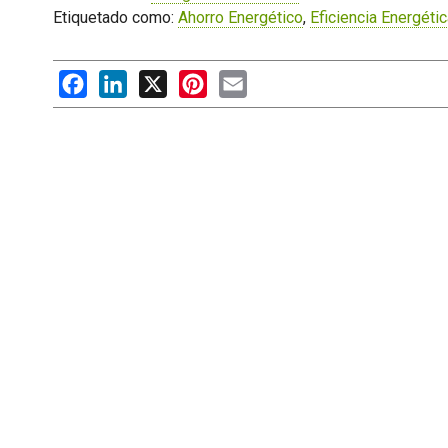
Etiquetado como:
Ahorro Energético
,
Eficiencia Energéti
Facebook
LinkedIn
X
Pinterest
Email