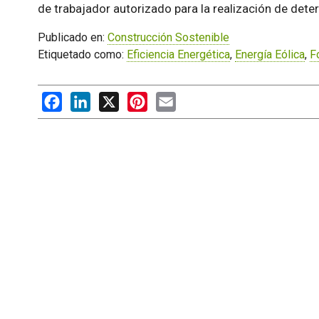
de trabajador autorizado para la realización de dete
Publicado en:
Construcción Sostenible
Etiquetado como:
Eficiencia Energética
,
Energía Eólica
,
F
Facebook
LinkedIn
X
Pinterest
Email