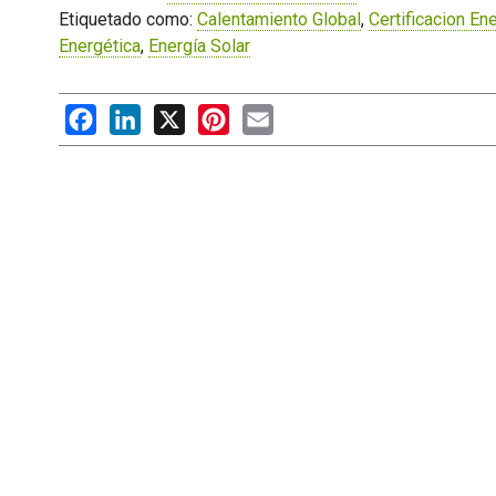
Etiquetado como:
Calentamiento Global
,
Certificacion En
Energética
,
Energía Solar
Facebook
LinkedIn
X
Pinterest
Email