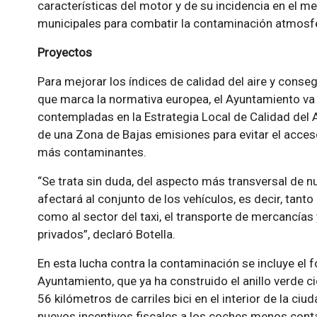
características del motor y de su incidencia en el m
municipales para combatir la contaminación atmosfé
Proyectos
Para mejorar los índices de calidad del aire y conse
que marca la normativa europea, el Ayuntamiento va 
contempladas en la Estrategia Local de Calidad del Ai
de una Zona de Bajas emisiones para evitar el acceso
más contaminantes.
“Se trata sin duda, del aspecto más transversal de nu
afectará al conjunto de los vehículos, es decir, tant
como al sector del taxi, el transporte de mercancías 
privados”, declaró Botella.
En esta lucha contra la contaminación se incluye el f
Ayuntamiento, que ya ha construido el anillo verde c
56 kilómetros de carriles bici en el interior de la ci
nuevos incentivos fiscales a los coches menos con