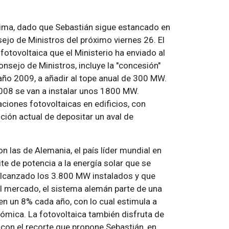
áxima, dado que Sebastián sigue estancado en
sejo de Ministros del próximo viernes 26. El
fotovoltaica que el Ministerio ha enviado al
nsejo de Ministros, incluye la "concesión"
 año 2009, a añadir al tope anual de 300 MW.
2008 se van a instalar unos 1800 MW.
ciones fotovoltaicas en edificios, con
nción actual de depositar un aval de
 las de Alemania, el país líder mundial en
te de potencia a la energía solar que se
a alcanzado los 3.800 MW instalados y que
l mercado, el sistema alemán parte de una
en un 8% cada año, con lo cual estimula a
ómica. La fotovoltaica también disfruta de
r con el recorte que propone Sebastián, en