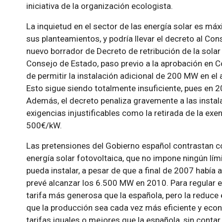
iniciativa de la organización ecologista.
La inquietud en el sector de las energía solar es m
sus planteamientos, y podría llevar el decreto al Con
nuevo borrador de Decreto de retribución de la solar 
Consejo de Estado, paso previo a la aprobación en Co
de permitir la instalación adicional de 200 MW en el
Esto sigue siendo totalmente insuficiente, pues en 
Además, el decreto penaliza gravemente a las instala
exigencias injustificables como la retirada de la exe
500€/kW.
Las pretensiones del Gobierno español contrastan con
energía solar fotovoltaica, que no impone ningún lími
pueda instalar, a pesar de que a final de 2007 habí
prevé alcanzar los 6.500 MW en 2010. Para regular e
tarifa más generosa que la española, pero la reduce 
que la producción sea cada vez más eficiente y econ
tarifas iguales o mejores que la española, sin conta