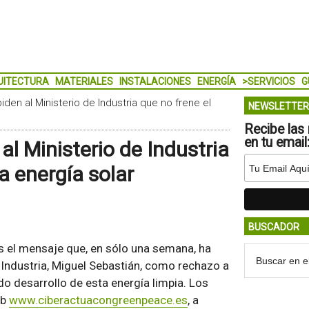
UITECTURA
MATERIALES
INSTALACIONES
ENERGÍA
>SERVICIOS
G
den al Ministerio de Industria que no frene el
NEWSLETTER
Recibe las 
en tu email
l Ministerio de Industria
la energía solar
BUSCADOR
 es el mensaje que, en sólo una semana, ha
 Industria, Miguel Sebastián, como rechazo a
do desarrollo de esta energía limpia. Los
eb
www.ciberactuacongreenpeace.es
, a