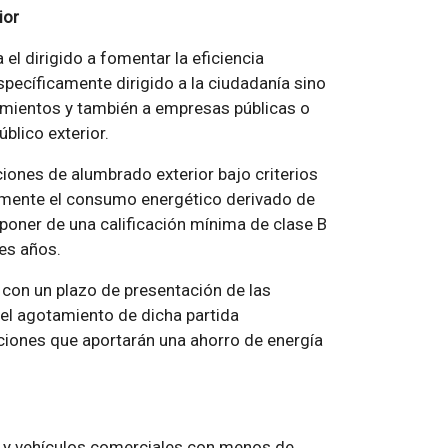
ior
l dirigido a fomentar la eficiencia
específicamente dirigido a la ciudadanía sino
amientos y también a empresas públicas o
blico exterior.
iones de alumbrado exterior bajo criterios
emente el consumo energético derivado de
isponer de una calificación mínima de clase B
es años.
 con un plazo de presentación de las
a el agotamiento de dicha partida
aciones que aportarán una ahorro de energía
s y vehículos comerciales con menos de