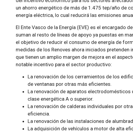
del incentivo económico para los sectores afectados
un ahorro energético de más de 1.475 tep/año de 
energía eléctrica, lo cual reducirá las emisiones an
El Ente Vasco de la Energía (EVE) es el encargado d
suman al resto de líneas de apoyo ya puestas en mar
el objetivo de reducir el consumo de energía de form
medidas de los Renoves ahora iniciados pretenden 
que tienen un amplio margen de mejora en el aspecto
notable incentivo para el sector productivo:
La renovación de los cerramientos de los edific
de ventanas por otras más eficientes.
La renovación de aparatos electrodomésticos de 
clase energética A o superior.
La renovación de calderas individuales por otr
eficiencia.
La renovación de las instalaciones de alumbrado
La adquisición de vehículos a motor de alta efi