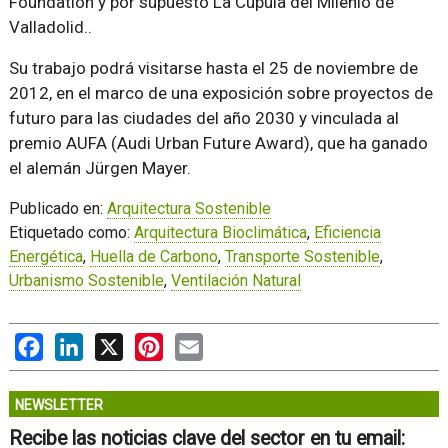
Foundation y por supuesto La Cúpula del Milenio de
Valladolid..
Su trabajo podrá visitarse hasta el 25 de noviembre de
2012, en el marco de una exposición sobre proyectos de
futuro para las ciudades del año 2030 y vinculada al
premio AUFA (Audi Urban Future Award), que ha ganado
el alemán Jürgen Mayer.
Publicado en:
Arquitectura Sostenible
Etiquetado como:
Arquitectura Bioclimática
,
Eficiencia
Energética
,
Huella de Carbono
,
Transporte Sostenible
,
Urbanismo Sostenible
,
Ventilación Natural
Facebook
LinkedIn
X
Pinterest
Email
NEWSLETTER
Recibe las noticias clave del sector en tu email: