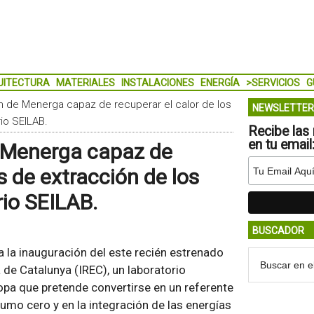
UITECTURA
MATERIALES
INSTALACIONES
ENERGÍA
>SERVICIOS
G
ón de Menerga capaz de recuperar el calor de los
NEWSLETTER
io SEILAB.
Recibe las 
en tu email
e Menerga capaz de
s de extracción de los
rio SEILAB.
BUSCADOR
 la inauguración del este recién estrenado
 de Catalunya (IREC), un laboratorio
opa que pretende convertirse en un referente
sumo cero y en la integración de las energías