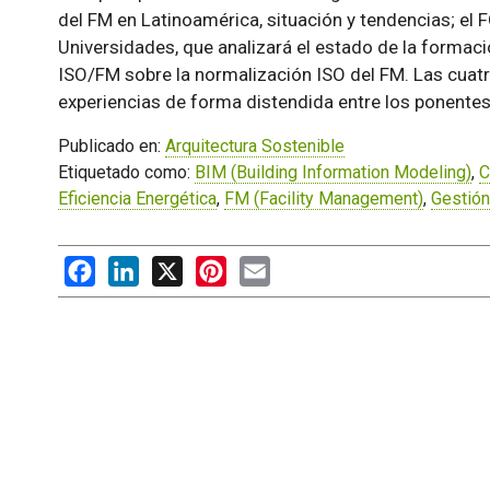
del FM en Latinoamérica, situación y tendencias; e
Universidades, que analizará el estado de la forma
ISO/FM sobre la normalización ISO del FM. Las cuatr
experiencias de forma distendida entre los ponentes y
Publicado en:
Arquitectura Sostenible
Etiquetado como:
BIM (Building Information Modeling)
,
C
Eficiencia Energética
,
FM (Facility Management)
,
Gestión
Facebook
LinkedIn
X
Pinterest
Email