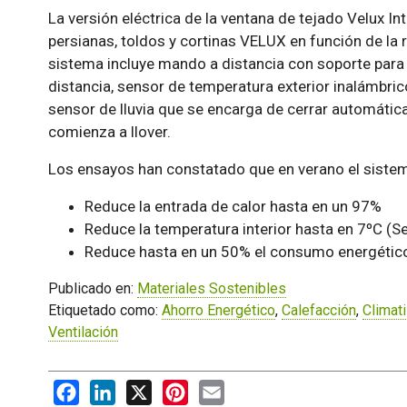
La versión eléctrica de la ventana de tejado Velux 
persianas, toldos y cortinas VELUX en función de la ra
sistema incluye mando a distancia con soporte para
distancia, sensor de temperatura exterior inalámbric
sensor de lluvia que se encarga de cerrar automáti
comienza a llover.
Los ensayos han constatado que en verano el sistem
Reduce la entrada de calor hasta en un 97%
Reduce la temperatura interior hasta en 7ºC (
Reduce hasta en un 50% el consumo energético
Publicado en:
Materiales Sostenibles
Etiquetado como:
Ahorro Energético
,
Calefacción
,
Climat
Ventilación
Facebook
LinkedIn
X
Pinterest
Email