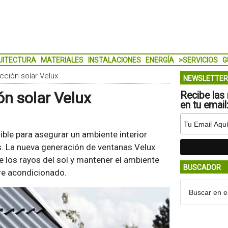
UITECTURA
MATERIALES
INSTALACIONES
ENERGÍA
>SERVICIOS
G
ción solar Velux
NEWSLETTER
n solar Velux
Recibe las 
en tu email
ible para asegurar un ambiente interior
. La nueva generación de ventanas Velux
e los rayos del sol y mantener el ambiente
BUSCADOR
ire acondicionado.