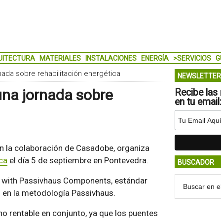
UITECTURA
MATERIALES
INSTALACIONES
ENERGÍA
>SERVICIOS
G
nada sobre rehabilitación energética
NEWSLETTER
una jornada sobre
Recibe las 
en tu email
on la colaboración de Casadobe, organiza
ica
el día 5 de septiembre en Pontevedra.
BUSCADOR
fit with Passivhaus Components, estándar
o en la metodología Passivhaus.
no rentable en conjunto, ya que los puentes