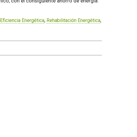
co, con el consiguiente ahorro de energía.
Eficiencia Energética
,
Rehabilitación Energética
,