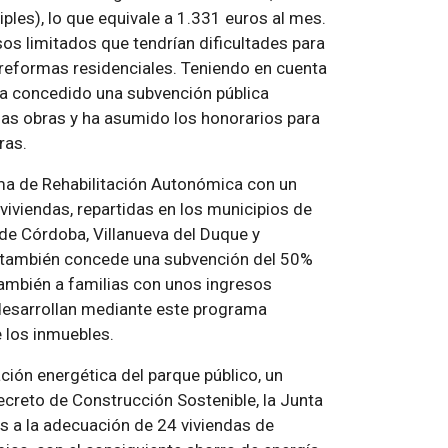
ples), lo que equivale a 1.331 euros al mes.
sos limitados que tendrían dificultades para
e reformas residenciales. Teniendo en cuenta
 ha concedido una subvención pública
las obras y ha asumido los honorarios para
ras.
ma de Rehabilitación Autonómica con un
iviendas, repartidas en los municipios de
 de Córdoba, Villanueva del Duque y
ría también concede una subvención del 50%
también a familias con unos ingresos
e desarrollan mediante este programa
e los inmuebles.
ación energética del parque público, un
creto de Construcción Sostenible, la Junta
s a la adecuación de 24 viviendas de