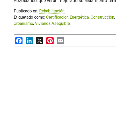
Pozoblanco, que verán mejorado su aislamiento térmi
Publicado en:
Rehabilitación
Etiquetado como:
Certificacion Energética
,
Construcción
,
Urbanismo
,
Vivienda Asequible
Facebook
LinkedIn
X
Pinterest
Email