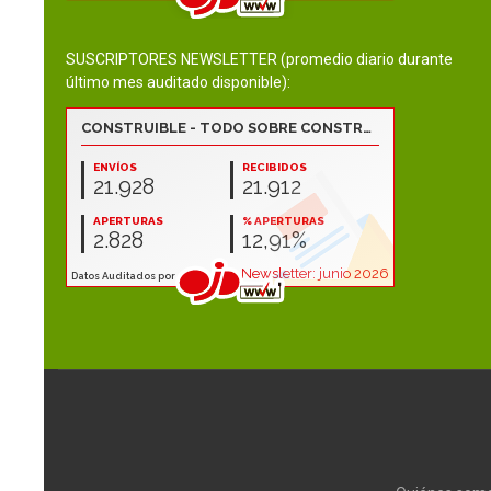
SUSCRIPTORES NEWSLETTER (promedio diario durante
último mes auditado disponible):