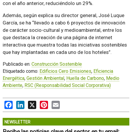
con el año anterior, reduciéndolo un 29%.
Además, según explica su director general, José Luque
García, se ha
llevado a cabo 6 proyectos de innovación
de carácter socio-cultural y medioambiental, entre los
que destaca la creación de una página de internet
interactiva que muestra todas las iniciativas sostenibles
que hay implantadas en cada uno de los hoteles
.
Publicado en:
Construcción Sostenible
Etiquetado como:
Edificios Cero Emisiones
,
Eficiencia
Energética
,
Gestión Ambiental
,
Huella de Carbono
,
Medio
Ambiente
,
RSC (Responsabilidad Social Corporativa)
Facebook
LinkedIn
X
Pinterest
Email
NEWSLETTER
Recibe las noticias clave del sector en tu email: