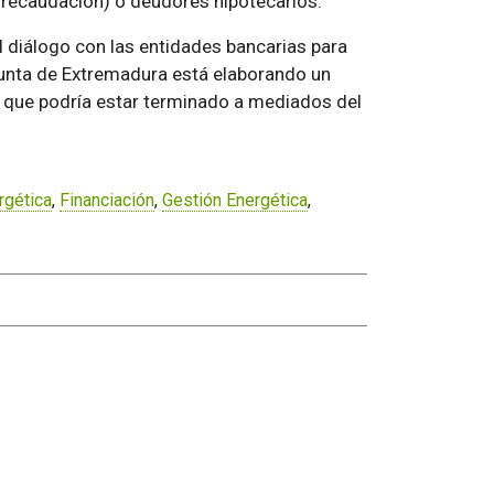
recaudación) o deudores hipotecarios.
l diálogo con las entidades bancarias para
 Junta de Extremadura está elaborando un
a que podría estar terminado a mediados del
rgética
,
Financiación
,
Gestión Energética
,