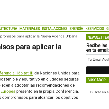
UITECTURA
MATERIALES
INSTALACIONES
ENERGÍA
>SERVICIOS
G
promisos para aplicar la Nueva Agenda Urbana
NEWSLETTER
sos para aplicar la
Recibe las 
en tu email
erencia Hábitat III
de Naciones Unidas para
 sostenible y equitativo en ciudades seguras
BUSCADOR
mpiecen a adoptar las recomendaciones de
 Europea
presentó en la propia Conferencia,
res compromisos para alcanzar los objetivos