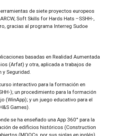
 herramientas de siete proyectos europeos
 ARCW, Soft Skills for Hards Hats –SSHH-,
ro, gracias al programa Interreg Sudoe
plicaciones basadas en Realidad Aumentada
os (Arfat) y otra, aplicada a trabajos de
n y Seguridad.
urso interactivo para la formación en
SHH-); un procedimiento para la formación
o (WinApp); y un juego educativo para el
 (H&S Games).
donde se ha enseñado una App 360° para la
ción de edificios históricos (Construction
 abiertos (MOOCs, por sus siglas en inglés)