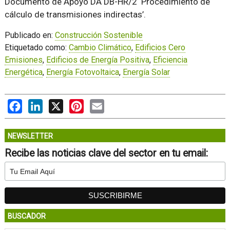
Documento de Apoyo DA DB-HR/2 ‘Procedimiento de
cálculo de transmisiones indirectas’.
Publicado en:
Construcción Sostenible
Etiquetado como:
Cambio Climático
,
Edificios Cero
Emisiones
,
Edificios de Energía Positiva
,
Eficiencia
Energética
,
Energía Fotovoltaica
,
Energía Solar
Facebook
LinkedIn
X
Pinterest
Email
NEWSLETTER
Recibe las noticias clave del sector en tu email:
BUSCADOR