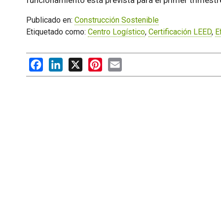
funcionamiento está prevista para el primer trimestr
Publicado en:
Construcción Sostenible
Etiquetado como:
Centro Logístico
,
Certificación LEED
,
E
Facebook
LinkedIn
X
Pinterest
Email