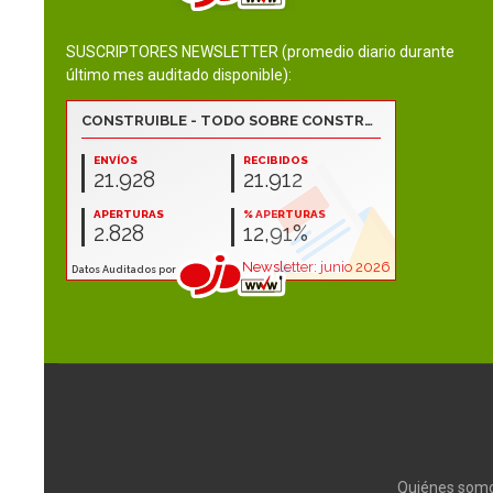
SUSCRIPTORES NEWSLETTER (promedio diario durante
último mes auditado disponible):
Quiénes som