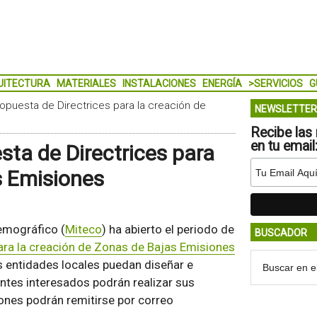
UITECTURA
MATERIALES
INSTALACIONES
ENERGÍA
>SERVICIOS
G
ropuesta de Directrices para la creación de
NEWSLETTER
Recibe las 
en tu email
sta de Directrices para
s Emisiones
Demográfico (
Miteco
) ha abierto el periodo de
BUSCADOR
para la creación de Zonas de Bajas Emisiones
s entidades locales puedan diseñar e
entes interesados podrán realizar sus
ones podrán remitirse por correo