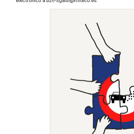
electrónico a bzn-sgalsi@miteco.es.