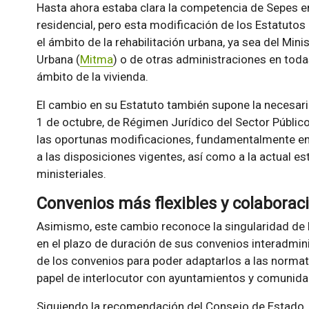
Hasta ahora estaba clara la competencia de Sepes en
residencial, pero esta modificación de los Estatutos 
el ámbito de la rehabilitación urbana, ya sea del Min
Urbana (
Mitma
) o de otras administraciones en tod
ámbito de la vivienda.
El cambio en su Estatuto también supone la necesar
1 de octubre, de Régimen Jurídico del Sector Público
las oportunas modificaciones, fundamentalmente en l
a las disposiciones vigentes, así como a la actual e
ministeriales.
Convenios más flexibles y colaboraci
Asimismo, este cambio reconoce la singularidad de l
en el plazo de duración de sus convenios interadminis
de los convenios para poder adaptarlos a las normati
papel de interlocutor con ayuntamientos y comunid
Siguiendo la recomendación del Consejo de Estado, s