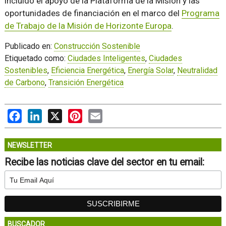
incluido el apoyo de la Plataforma de la Misión y las
oportunidades de financiación en el marco del
Programa
de Trabajo de la Misión de Horizonte Europa
.
Publicado en:
Construcción Sostenible
Etiquetado como:
Ciudades Inteligentes
,
Ciudades
Sostenibles
,
Eficiencia Energética
,
Energía Solar
,
Neutralidad
de Carbono
,
Transición Energética
Facebook
LinkedIn
X
Pinterest
Email
NEWSLETTER
Recibe las noticias clave del sector en tu email:
BUSCADOR