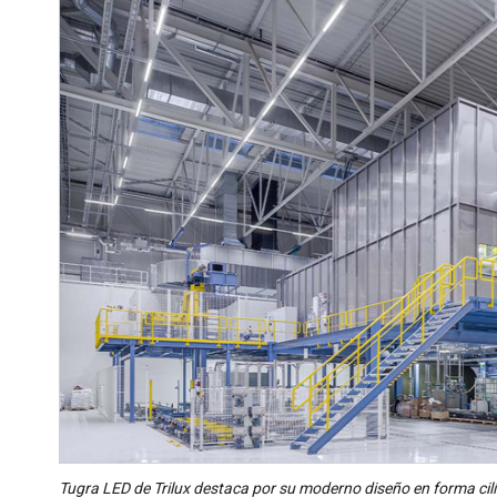
Tugra LED de Trilux destaca por su moderno diseño en forma cilín