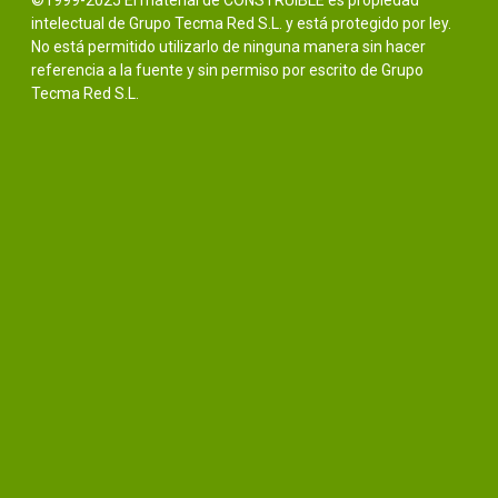
©1999-2025 El material de CONSTRUIBLE es propiedad
intelectual de Grupo Tecma Red S.L. y está protegido por ley.
No está permitido utilizarlo de ninguna manera sin hacer
referencia a la fuente y sin permiso por escrito de Grupo
Tecma Red S.L.