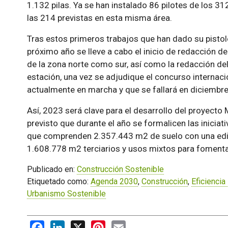
1.132 pilas. Ya se han instalado 86 pilotes de los 312
las 214 previstas en esta misma área.
Tras estos primeros trabajos que han dado su pistolet
próximo año se lleve a cabo el inicio de redacción d
de la zona norte como sur, así como la redacción del
estación, una vez se adjudique el concurso internaci
actualmente en marcha y que se fallará en diciembre
Así, 2023 será clave para el desarrollo del proyect
previsto que durante el año se formalicen las iniciat
que comprenden 2.357.443 m2 de suelo con una edif
1.608.778 m2 terciarios y usos mixtos para fomentar
Publicado en:
Construcción Sostenible
Etiquetado como:
Agenda 2030
,
Construcción
,
Eficiencia
Urbanismo Sostenible
Facebook
LinkedIn
X
Pinterest
Email