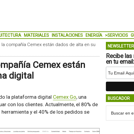
UITECTURA
MATERIALES
INSTALACIONES
ENERGÍA
>SERVICIOS
G
de la compañía Cemex están dados de alta en su
NEWSLETTER
Recibe las 
en tu email
 compañía Cemex están
a digital
o la plataforma digital
Cemex Go
, una
BUSCADOR
uar con los clientes. Actualmente, el 80% de
a herramienta y el 40% de los pedidos se