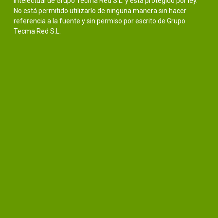
intelectual de Grupo Tecma Red S.L. y está protegido por ley.
No está permitido utilizarlo de ninguna manera sin hacer
referencia a la fuente y sin permiso por escrito de Grupo
Tecma Red S.L.