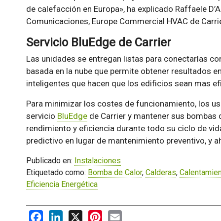
de calefacción en Europa», ha explicado Raffaele D’Al
Comunicaciones, Europe Commercial HVAC de Carrie
Servicio BluEdge de Carrier
Las unidades se entregan listas para conectarlas con
basada en la nube que permite obtener resultados e
inteligentes que hacen que los edificios sean mas efi
Para minimizar los costes de funcionamiento, los us
servicio
BluEdge
de Carrier y mantener sus bombas 
rendimiento y eficiencia durante todo su ciclo de vi
predictivo en lugar de mantenimiento preventivo, y ah
Publicado en:
Instalaciones
Etiquetado como:
Bomba de Calor
,
Calderas
,
Calentamien
Eficiencia Energética
Facebook
LinkedIn
X
Pinterest
Email