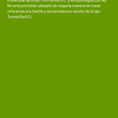
intelectual de Grupo Tecma Red S.L. y está protegido por ley.
No está permitido utilizarlo de ninguna manera sin hacer
referencia a la fuente y sin permiso por escrito de Grupo
Tecma Red S.L.