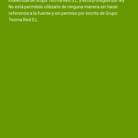
intelectual de Grupo Tecma Red S.L. y está protegido por ley.
No está permitido utilizarlo de ninguna manera sin hacer
referencia a la fuente y sin permiso por escrito de Grupo
Tecma Red S.L.