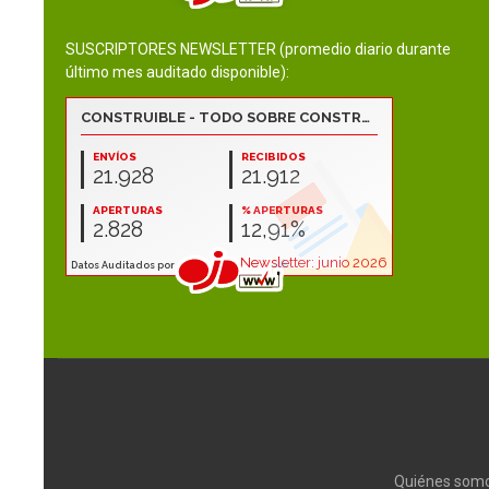
SUSCRIPTORES NEWSLETTER (promedio diario durante
último mes auditado disponible):
Quiénes som