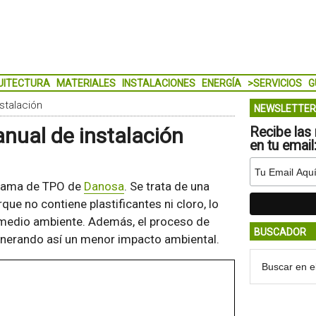
UITECTURA
MATERIALES
INSTALACIONES
ENERGÍA
>SERVICIOS
G
stalación
NEWSLETTER
ual de instalación
Recibe las 
en tu email
 gama de TPO de
Danosa
. Se trata de una
ue no contiene plastificantes ni cloro, lo
l medio ambiente. Además, el proceso de
BUSCADOR
generando así un menor impacto ambiental.