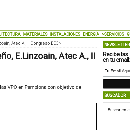
UITECTURA
MATERIALES
INSTALACIONES
ENERGÍA
>SERVICIOS
G
oain, Atec A., II Congreso EECN
NEWSLETTER
, E.Linzoain, Atec A., II
Recibe las 
en tu email
ndas VPO en Pamplona con objetivo de
BUSCADOR