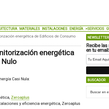
UITECTURA
MATERIALES
INSTALACIONES
ENERGÍA
>SERVICIOS
G
rización energética de Edificios de Consumo
NEWSLETTER
Recibe las 
en tu email
itorización energética
 Nulo
nergía Casi Nula:
BUSCADOR
gética,
Zeroaplus
stalaciones y eficiencia energética, Zeroaplus