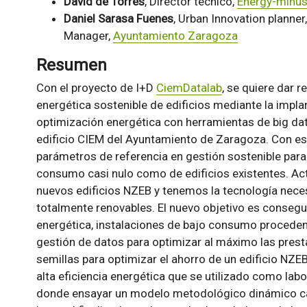
David de Torres
, Director técnico,
Energy-minu
Daniel Sarasa Fuenes
, Urban Innovation planne
Manager,
Ayuntamiento Zaragoza
Resumen
Con el proyecto de I+D
CiemDatalab
, se quiere dar 
energética sostenible de edificios mediante la imp
optimización energética con herramientas de big dat
edificio CIEM del Ayuntamiento de Zaragoza. Con es
parámetros de referencia en gestión sostenible para
consumo casi nulo como de edificios existentes. A
nuevos edificios NZEB y tenemos la tecnología neces
totalmente renovables. El nuevo objetivo es conseg
energética, instalaciones de bajo consumo proceden
gestión de datos para optimizar al máximo las pres
semillas para optimizar el ahorro de un edificio NZEB
alta eficiencia energética que se utilizado como labo
donde ensayar un modelo metodológico dinámico cap