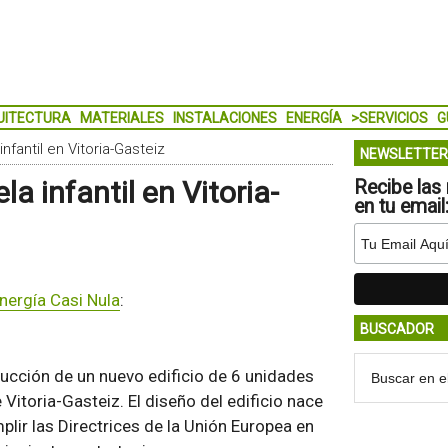
UITECTURA
MATERIALES
INSTALACIONES
ENERGÍA
>SERVICIOS
G
fantil en Vitoria-Gasteiz
NEWSLETTER
 infantil en Vitoria-
Recibe las 
en tu email
nergía Casi Nula
:
BUSCADOR
trucción de un nuevo edificio de 6 unidades
 Vitoria-Gasteiz. El diseño del edificio nace
lir las Directrices de la Unión Europea en