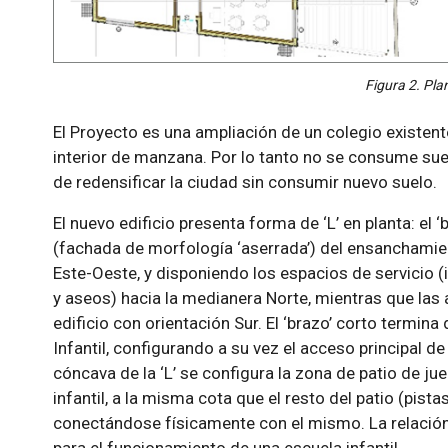
Figura 2. Pla
El Proyecto es una ampliación de un colegio existente 
interior de manzana. Por lo tanto no se consume sue
de redensificar la ciudad sin consumir nuevo suelo.
El nuevo edificio presenta forma de ‘L’ en planta: el 
(fachada de morfología ‘aserrada’) del ensanchamien
Este-Oeste, y disponiendo los espacios de servicio (
y aseos) hacia la medianera Norte, mientras que las a
edificio con orientación Sur. El ‘brazo’ corto termina 
Infantil, configurando a su vez el acceso principal d
cóncava de la ‘L’ se configura la zona de patio de ju
infantil, a la misma cota que el resto del patio (pista
conectándose físicamente con el mismo. La relació
para el funcionamiento de una escuela infantil.