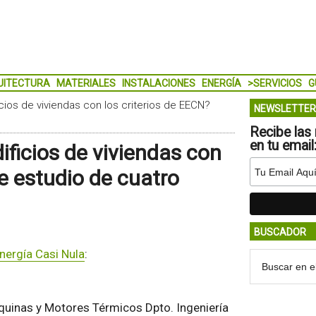
UITECTURA
MATERIALES
INSTALACIONES
ENERGÍA
>SERVICIOS
G
icios de viviendas con los criterios de EECN?
NEWSLETTER
Recibe las 
en tu email
ificios de viviendas con
e estudio de cuatro
BUSCADOR
nergía Casi Nula
:
áquinas y Motores Térmicos Dpto. Ingeniería