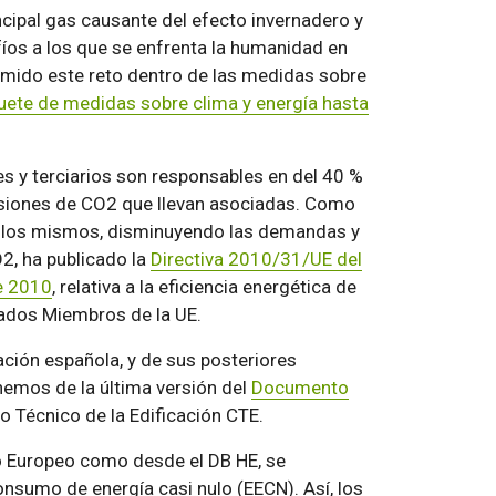
ncipal gas causante del efecto invernadero y
fíos a los que se enfrenta la humanidad en
sumido este reto dentro de las medidas sobre
ete de medidas sobre clima y energía hasta
es y terciarios son responsables en del 40 %
misiones de CO2 que llevan asociadas. Como
de los mismos, disminuyendo las demandas y
2, ha publicado la
Directiva 2010/31/UE del
e 2010
, relativa a la eficiencia energética de
tados Miembros de la UE.
lación española, y de sus posteriores
nemos de la última versión del
Documento
go Técnico de la Edificación CTE.
o Europeo como desde el DB HE, se
nsumo de energía casi nulo (EECN). Así, los