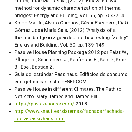
Flores, José María Sala, (2012) “Equivalent wall
method for dynamic characterization of thermal
bridges” Energy and Building, Vol. 55, pp. 704-714.
Koldo Martín, Alvaro Campos, César Escudero, Iñaki
Gómez José María Sala, (2012) “Analysis of a
thermal bridge in a guarded hot box testing facility”
Energy and Building, Vol. 50, pp. 139-149.
Passive House Planning Package 2012 por Feist W.,
Pfluger R., Schnieders J., Kaufmann B., Kah O., Krick
B., Ebel, Bastian Z.
Guia del estándar Passihaus. Edificios de consumo
energético casi nulo. FENERCOM
Passive House in different Climates. The Path to
Net Zero. Mary James and James Bill
https://passivehouse.com/
2018
http://www.knauf.es/sistemas/fachada/fachada-
ligera-passivhaus.html