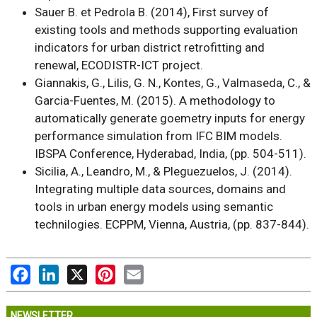
Sauer B. et Pedrola B. (2014), First survey of
existing tools and methods supporting evaluation
indicators for urban district retrofitting and
renewal, ECODISTR-ICT project.
Giannakis, G., Lilis, G. N., Kontes, G., Valmaseda, C., &
Garcia-Fuentes, M. (2015). A methodology to
automatically generate goemetry inputs for energy
performance simulation from IFC BIM models.
IBSPA Conference, Hyderabad, India, (pp. 504-511).
Sicilia, A., Leandro, M., & Pleguezuelos, J. (2014).
Integrating multiple data sources, domains and
tools in urban energy models using semantic
technilogies. ECPPM, Vienna, Austria, (pp. 837-844).
Facebook
LinkedIn
X
Pinterest
Email
NEWSLETTER