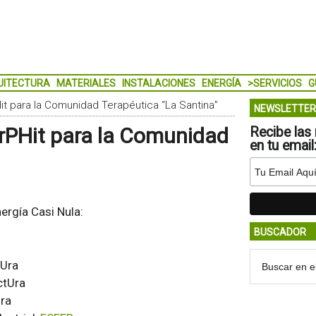
UITECTURA
MATERIALES
INSTALACIONES
ENERGÍA
>SERVICIOS
G
it para la Comunidad Terapéutica “La Santina”
NEWSLETTER
rPHit para la Comunidad
Recibe las 
en tu email
ergía Casi Nula:
BUSCADOR
tUra
ctUra
Ura