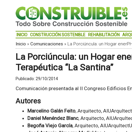
INICIO
CONSTRUCCIÓN SOSTENIBLE
REHABILITACIÓN
ARQ
Inicio
»
Comunicaciones
»
La Porciúncula: un Hogar enerPH
La Porciúncula: un Hogar ene
Terapéutica “La Santina”
Publicado:
29/10/2014
Comunicación presentada al II Congreso Edificios En
Autores
Marcelino Galán Feito
, Arquitecto, AIUArquItec
Daniel Menéndez Blanc
, Arquitecto, AIUArquIte
Begoña Viejo García
, Arquitecto, AIUArquItect