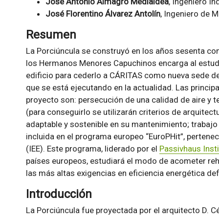
José Antonio Almagro Medialdea
, Ingeniero In
José Florentino Álvarez Antolín
, Ingeniero de M
Resumen
La Porciúncula se construyó en los años sesenta com
los Hermanos Menores Capuchinos encarga al estudio
edificio para cederlo a CÁRITAS como nueva sede de
que se está ejecutando en la actualidad. Las princip
proyecto son: persecución de una calidad de aire y t
(para conseguirlo se utilizarán criterios de arquitec
adaptable y sostenible en su mantenimiento; trabajo 
incluida en el programa europeo “EuroPHit”, pertenec
(IEE). Este programa, liderado por el
Passivhaus Insti
países europeos, estudiará el modo de acometer reha
las más altas exigencias en eficiencia energética def
Introducción
La Porciúncula fue proyectada por el arquitecto D.