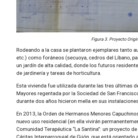
Figura 3. Proyecto Origin
Rodeando a la casa se plantaron ejemplares tanto au
etc.) como foráneos (secuoya, cedros del Líbano, pal
un jardín de alta calidad, donde los futuros resident
de jardinería y tareas de horticultura.
Esta vivienda fue utilizada durante las tres última
Mayores regentada por la Sociedad de San Francisco.
durante dos años hicieron mella en sus instalacione
En 2013, la Orden de Hermanos Menores Capuchinos d
nuevo uso residencial (en ella vivirán permanentem
Comunidad Terapéutica “La Santina”: un proyecto de
Cáritas Interparroquial de Gijón, que está orientado 