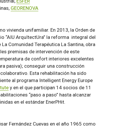
dustrial,
ESFER
inas,
GEORENOVA
o vivienda unifamiliar. En 2013, la Orden de
 “AIU ArquItectUra” la reforma integral del
 La Comunidad Terapéutica La Santina, obra
ales premisas de intervención de este
emperatura de confort interiores excelentes
tura pasiva); conseguir una construcción
colaborativo. Esta rehabilitación ha sido
iente al programa Intelligent Energy Europe
tute
y en el que participan 14 socios de 11
bilitaciones “paso a paso” hasta alcanzar
inidas en el estándar EnerPHit.
 César Fernández Cuevas en el año 1965 como