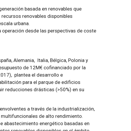
cogeneración basada en renovables que
s recursos renovables disponibles
escala urbana.
u operación desde las perspectivas de coste
aña, Alemania, Italia, Bélgica, Polonia y
resupuesto de 12M€ cofinanciado por la
17), plantea el desarrollo e
ilitación para el parque de edificios
uir reducciones drásticas (>50%) en su
nvolventes a través de la industrialización,
 multifuncionales de alto rendimiento.
 de abastecimiento energético basadas en
tes renovables disponibles en el ámbito