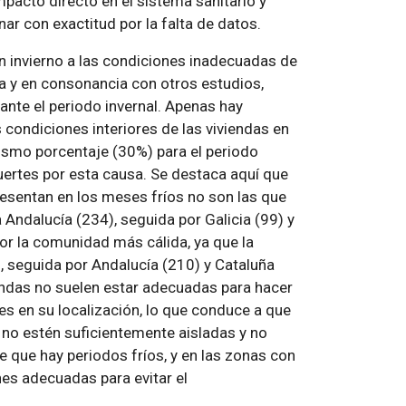
mpacto directo en el sistema sanitario y
nar con exactitud por la falta de datos.
n invierno a las condiciones inadecuadas de
ña y en consonancia con otros estudios,
nte el periodo invernal. Apenas hay
condiciones interiores de las viviendas en
mismo porcentaje (30%) para el periodo
uertes por esta causa. Se destaca aquí que
sentan en los meses fríos no son las que
 Andalucía (234), seguida por Galicia (99) y
por la comunidad más cálida, ya que la
, seguida por Andalucía (210) y Cataluña
iendas no suelen estar adecuadas para hacer
es en su localización, lo que conduce a que
s no estén suficientemente aisladas y no
 que hay periodos fríos, y en las zonas con
nes adecuadas para evitar el