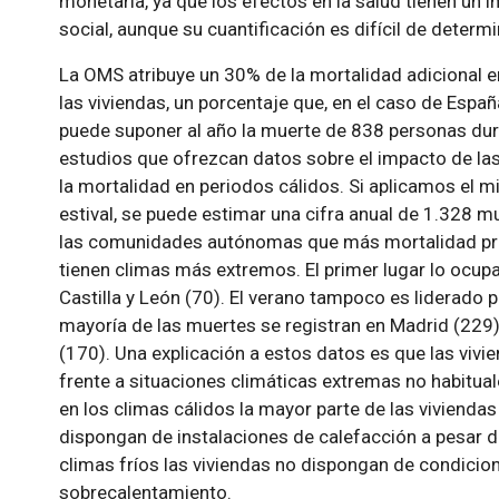
monetaria, ya que los efectos en la salud tienen un i
social, aunque su cuantificación es difícil de determi
La OMS atribuye un 30% de la mortalidad adicional e
las viviendas, un porcentaje que, en el caso de Espa
puede suponer al año la muerte de 838 personas dura
estudios que ofrezcan datos sobre el impacto de las 
la mortalidad en periodos cálidos. Si aplicamos el 
estival, se puede estimar una cifra anual de 1.328 m
las comunidades autónomas que más mortalidad pre
tienen climas más extremos. El primer lugar lo ocupa
Castilla y León (70). El verano tampoco es liderado 
mayoría de las muertes se registran en Madrid (229)
(170). Una explicación a estos datos es que las viv
frente a situaciones climáticas extremas no habitual
en los climas cálidos la mayor parte de las vivienda
dispongan de instalaciones de calefacción a pesar de
climas fríos las viviendas no dispongan de condicio
sobrecalentamiento.