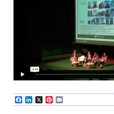
Facebook
LinkedIn
X
Pinterest
Email