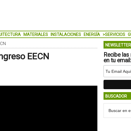
UITECTURA
MATERIALES
INSTALACIONES
ENERGÍA
>SERVICIOS
G
ECN
NEWSLETTER
Congreso EECN
Recibe las 
en tu email
BUSCADOR