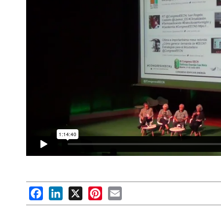
Facebook
LinkedIn
X
Pinterest
Email