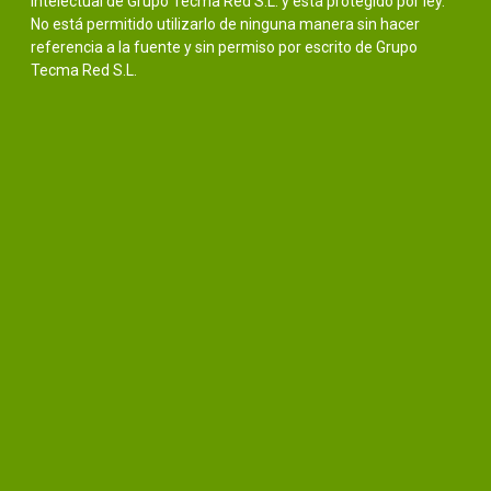
intelectual de Grupo Tecma Red S.L. y está protegido por ley.
No está permitido utilizarlo de ninguna manera sin hacer
referencia a la fuente y sin permiso por escrito de Grupo
Tecma Red S.L.