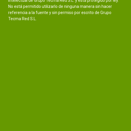
intelectual de Grupo Tecma Red S.L. y está protegido por ley.
No está permitido utilizarlo de ninguna manera sin hacer
referencia a la fuente y sin permiso por escrito de Grupo
Tecma Red S.L.